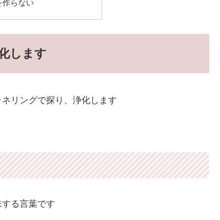
を作らない
化します
ャネリングで探り、浄化します
味する言葉です