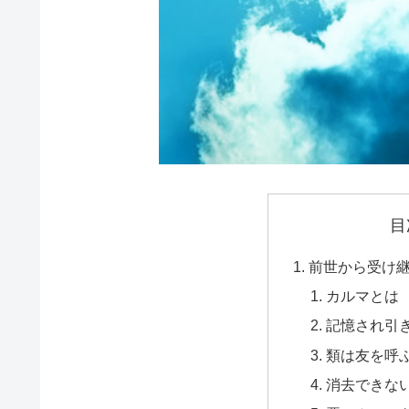
目
前世から受け
カルマとは
記憶され引
類は友を呼
消去できな