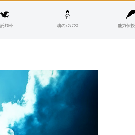
託ﾀﾛｯﾄ
魂のﾒﾝﾃﾅﾝｽ
能力伝授