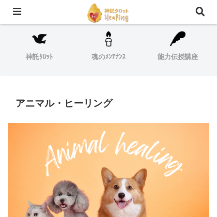
モバイルは左上【≡】をクリック
神託ﾀﾛｯﾄ
魂のﾒﾝﾃﾅﾝｽ
能力伝授講座
アニマル・ヒーリング