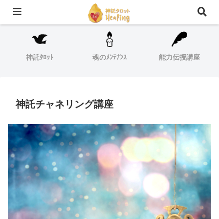
モバイルは左上【≡】をクリック
神託ﾀﾛｯﾄ
魂のﾒﾝﾃﾅﾝｽ
能力伝授講座
神託チャネリング講座